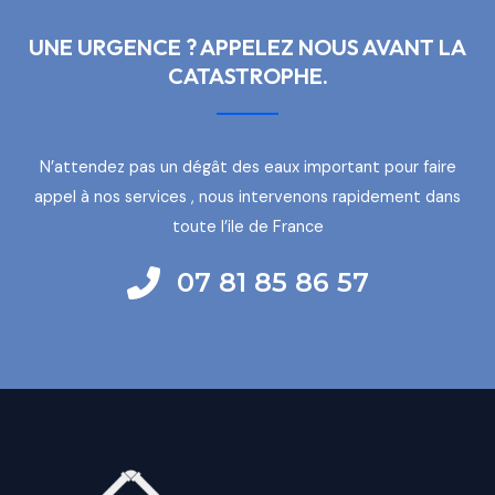
UNE URGENCE ? APPELEZ NOUS AVANT LA
CATASTROPHE.
N’attendez pas un dégât des eaux important pour faire
appel à nos services , nous intervenons rapidement dans
toute l’ile de France
07 81 85 86 57