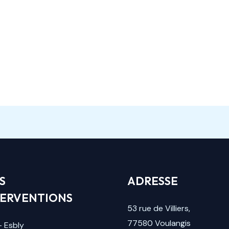
S
ADRESSE
TERVENTIONS
53 rue de Villiers,
77580
Voulangis
–
Esbly