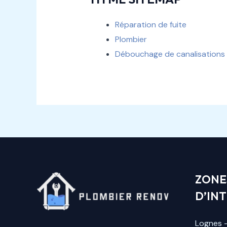
Réparation de fuite
Plombier
Débouchage de canalisations
ZONE
D’IN
Lognes