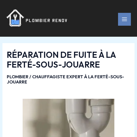
Aller
Navigation
MAI
au
des
MEN
contenu
articles
RÉPARATION DE FUITE À LA
FERTÉ-SOUS-JOUARRE
PLOMBIER / CHAUFFAGISTE EXPERT À LA FERTÉ-SOUS-
JOUARRE