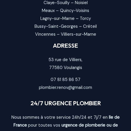
Claye-Souilly
–
Noisiel
Meaux
–
Quincy-Voisins
Lagny-sur-Marne
–
Torcy
Bussy-Saint-Georges
–
Créteil
Vincennes
–
Villiers-sur-Marne
ADRESSE
53 rue de Villiers,
77580
Voulangis
07 81 85 86 57
plombier.renov@gmail.com
24/7 URGENCE PLOMBIER
Nous sommes à votre service 24h/24 et 7j/7 en
Ile de
France
pour toutes vos
urgence de plomberie ou de