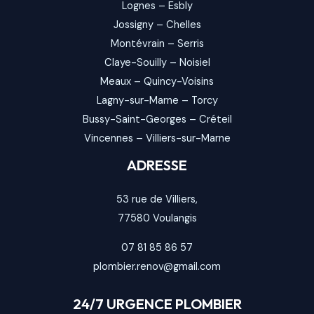
Lognes
–
Esbly
Jossigny
–
Chelles
Montévrain
–
Serris
Claye-Souilly
–
Noisiel
Meaux
–
Quincy-Voisins
Lagny-sur-Marne
–
Torcy
Bussy-Saint-Georges
–
Créteil
Vincennes
–
Villiers-sur-Marne
ADRESSE
53 rue de Villiers,
77580
Voulangis
07 81 85 86 57
plombier.renov@gmail.com
24/7 URGENCE PLOMBIER