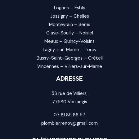
Lognes
–
Esbly
Jossigny
–
Chelles
Montévrain
–
Serris
Claye-Souilly
–
Noisiel
Meaux
–
Quincy-Voisins
Lagny-sur-Marne
–
Torcy
Bussy-Saint-Georges
–
Créteil
Vincennes
–
Villiers-sur-Marne
ADRESSE
53 rue de Villiers,
77580
Voulangis
07 81 85 86 57
plombier.renov@gmail.com