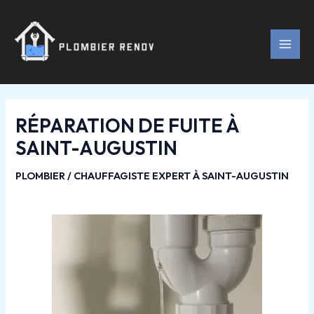
Aller
Navigation
MAI
au
des
MEN
contenu
articles
RÉPARATION DE FUITE À
SAINT-AUGUSTIN
PLOMBIER / CHAUFFAGISTE EXPERT À SAINT-AUGUSTIN