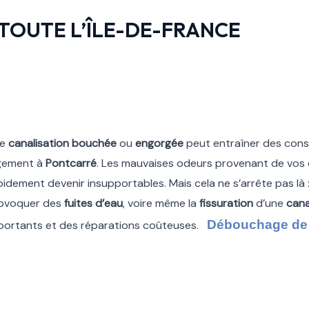
TOUTE L’ÎLE-DE-FRANCE
ne
canalisation bouchée
ou
engorgée
peut entraîner des con
gement à
Pontcarré
. Les mauvaises odeurs provenant de vos
pidement devenir insupportables. Mais cela ne s’arrête pas là
ovoquer des
fuites d’eau
, voire même la
fissuration
d’une
cana
Débouchage de c
portants et des réparations coûteuses.