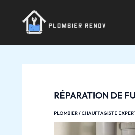
Aller
Navigation
au
des
contenu
articles
RÉPARATION DE F
PLOMBIER / CHAUFFAGISTE EXPE