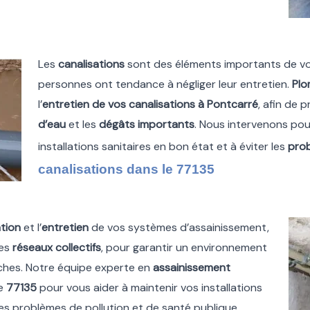
Les
canalisations
sont des éléments importants de v
personnes ont tendance à négliger leur entretien.
Plo
l’
entretien de vos canalisations à Pontcarré
, afin de p
d’eau
et les
dégâts importants
. Nous intervenons pou
installations sanitaires en bon état et à éviter les
pro
canalisations dans le 77135
tion
et l’
entretien
de vos systèmes d’assainissement,
les
réseaux collectifs
, pour garantir un environnement
oches. Notre équipe experte en
assainissement
le
77135
pour vous aider à maintenir vos installations
 les problèmes de pollution et de santé publique.