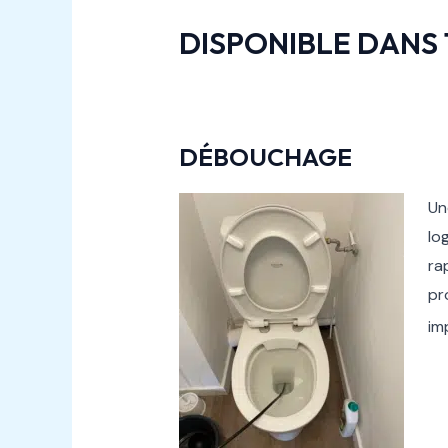
DISPONIBLE DANS 
DÉBOUCHAGE
U
lo
ra
pr
im