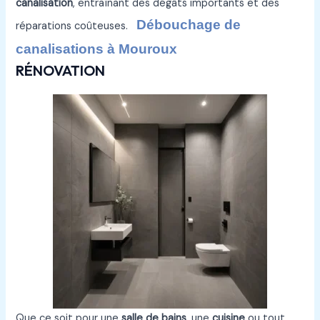
canalisation
, entraînant des dégâts importants et des
Débouchage de
réparations coûteuses.
canalisations à Mouroux
RÉNOVATION
Que ce soit pour une
salle de bains
, une
cuisine
ou tout