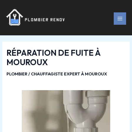
Aller
Navigation
MAI
au
des
MEN
contenu
articles
RÉPARATION DE FUITE À
MOUROUX
PLOMBIER / CHAUFFAGISTE EXPERT À MOUROUX