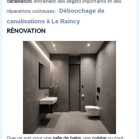
canalisation
, entraînant des dégâts importants et des
Débouchage de
réparations coûteuses.
canalisations à Le Raincy
RÉNOVATION
Que ce soit pour une
salle de bains
, une
cuisine
ou tout