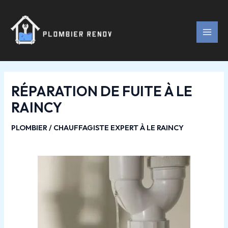
Aller
Navigation
MAI
au
des
MEN
contenu
articles
RÉPARATION DE FUITE À LE
RAINCY
PLOMBIER / CHAUFFAGISTE EXPERT À LE RAINCY