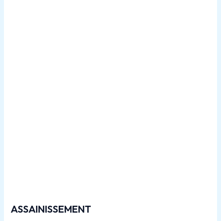
Travaux de
canalisations dans le 77440
ASSAINISSEMENT