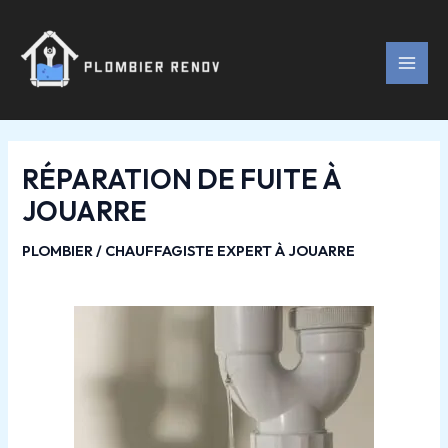
Aller
Navigation
MAI
au
des
MEN
contenu
articles
RÉPARATION DE FUITE À
JOUARRE
PLOMBIER / CHAUFFAGISTE EXPERT À JOUARRE