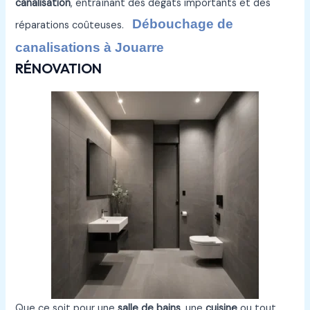
canalisation
, entraînant des dégâts importants et des
Débouchage de
réparations coûteuses.
canalisations à Jouarre
RÉNOVATION
Que ce soit pour une
salle de bains
, une
cuisine
ou tout