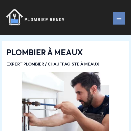
Aller
Navigation
MAI
au
des
MEN
contenu
articles
PLOMBIER À MEAUX
EXPERT PLOMBIER / CHAUFFAGISTE À MEAUX