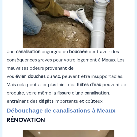
Une
canalisation
engorgée ou
bouchée
peut avoir des
conséquences graves pour votre logement à
Meaux
. Les
mauvaises odeurs provenant de
vos
évier
,
douches
ou
w.c.
peuvent être insupportables.
Mais cela peut aller plus loin : des
fuites d’eau
peuvent se
produire, voire même la
fissure
d’une
canalisation
,
entraînant des
dégâts
importants et coûteux.
Débouchage de canalisations à Meaux
RÉNOVATION