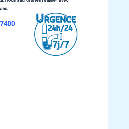
uf.
Nous saurons les réaliser avec
ces.
77400