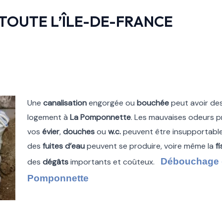
TOUTE L’ÎLE-DE-FRANCE
Une
canalisation
engorgée ou
bouchée
peut avoir de
logement à
La Pomponnette
. Les mauvaises odeurs 
vos
évier
,
douches
ou
w.c.
peuvent être insupportables.
des
fuites d’eau
peuvent se produire, voire même la
f
Débouchage d
des
dégâts
importants et coûteux.
Pomponnette