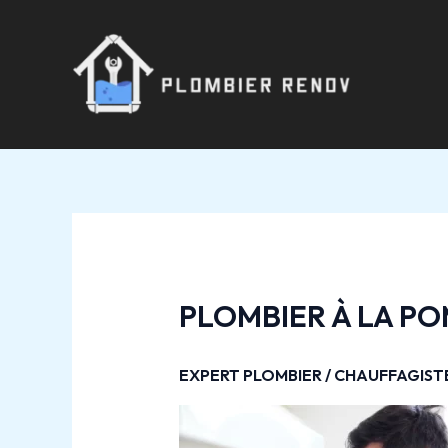
Aller
Navigation
au
des
contenu
articles
PLOMBIER À LA P
EXPERT PLOMBIER / CHAUFFAGIS