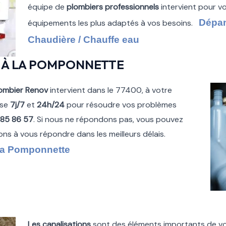
équipe de
plombiers professionnels
intervient pour vou
Dépan
équipements les plus adaptés à vos besoins.
Chaudière / Chauffe eau
 À LA POMPONNETTE
ombier Renov
intervient dans le 77400, à votre
ise
7j/7
et
24h/24
pour résoudre vos problèmes
 85 86 57
. Si nous ne répondons pas, vous pouvez
rons à vous répondre dans les meilleurs délais.
La Pomponnette
Les canalisations
sont des éléments importants de v