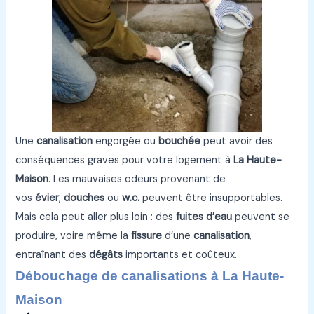
Une
canalisation
engorgée ou
bouchée
peut avoir des
conséquences graves pour votre logement à
La Haute-
Maison
. Les mauvaises odeurs provenant de
vos
évier
,
douches
ou
w.c.
peuvent être insupportables.
Mais cela peut aller plus loin : des
fuites d’eau
peuvent se
produire, voire même la
fissure
d’une
canalisation
,
entraînant des
dégâts
importants et coûteux.
Débouchage de canalisations à La Haute-
Maison