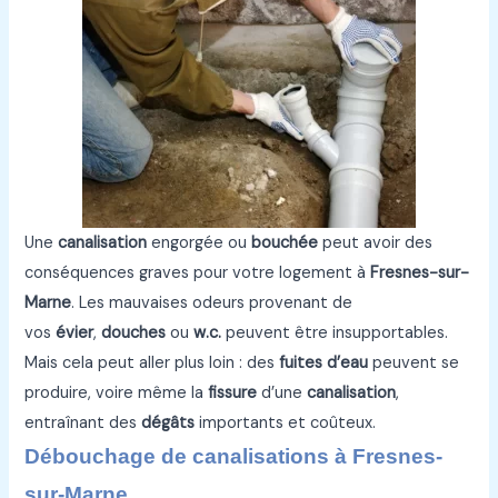
Une
canalisation
engorgée ou
bouchée
peut avoir des
conséquences graves pour votre logement à
Fresnes-sur-
Marne
. Les mauvaises odeurs provenant de
vos
évier
,
douches
ou
w.c.
peuvent être insupportables.
Mais cela peut aller plus loin : des
fuites d’eau
peuvent se
produire, voire même la
fissure
d’une
canalisation
,
entraînant des
dégâts
importants et coûteux.
Débouchage de canalisations à Fresnes-
sur-Marne