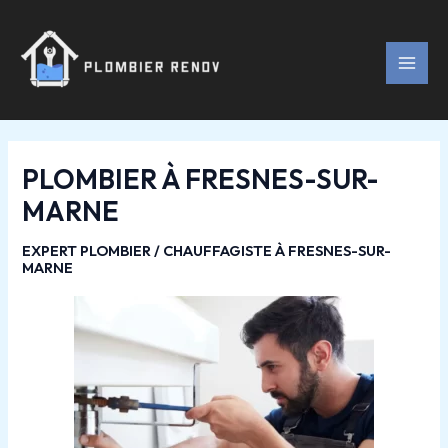
Aller
Navigation
MAI
au
des
MEN
contenu
articles
PLOMBIER À FRESNES-SUR-
MARNE
EXPERT PLOMBIER / CHAUFFAGISTE À FRESNES-SUR-
MARNE