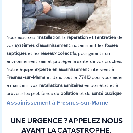
Nous assurons l’
installation
, la
réparation
et l’
entretien
de
vos
systèmes d’assainissement
, notamment les
fosses
septiques
et les
réseaux collectifs
, pour garantir un
environnement sain et protéger la santé de vos proches.
Notre équipe
experte en assainissement
intervient à
Fresnes-sur-Marne
et dans tout le
77410
pour vous aider
à maintenir vos
installations sanitaires
en bon état et à
prévenir les problèmes de
pollution
et de
santé publique
.
Assainissement à Fresnes-sur-Marne
UNE URGENCE ? APPELEZ NOUS
AVANT LA CATASTROPHE.