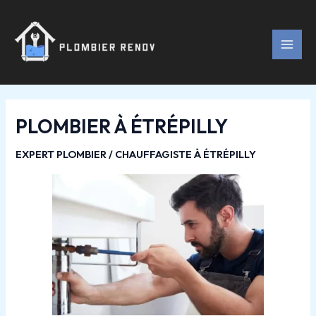
Aller
Navigation
MAI
au
des
MEN
contenu
articles
PLOMBIER À ÉTRÉPILLY
EXPERT PLOMBIER / CHAUFFAGISTE À ÉTRÉPILLY