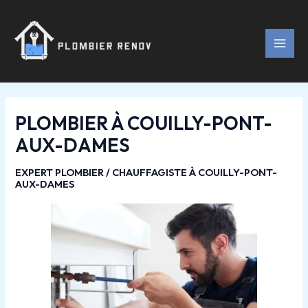
Aller
Navigation
MAI
au
des
MEN
contenu
articles
PLOMBIER À COUILLY-PONT-
AUX-DAMES
EXPERT PLOMBIER / CHAUFFAGISTE À COUILLY-PONT-
AUX-DAMES