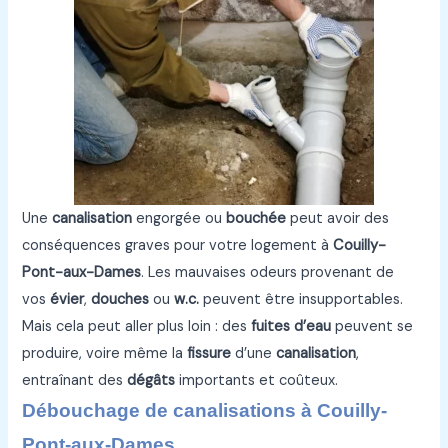
Une
canalisation
engorgée ou
bouchée
peut avoir des
conséquences graves pour votre logement à
Couilly-
Pont-aux-Dames
. Les mauvaises odeurs provenant de
vos
évier
,
douches
ou
w.c.
peuvent être insupportables.
Mais cela peut aller plus loin : des
fuites d’eau
peuvent se
produire, voire même la
fissure
d’une
canalisation
,
entraînant des
dégâts
importants et coûteux.
Débouchage de canalisations à Couilly-
Pont-aux-Dames