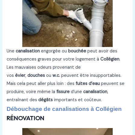
Une
canalisation
engorgée ou
bouchée
peut avoir des
conséquences graves pour votre logement à
Collégien
.
Les mauvaises odeurs provenant de
vos
évier
,
douches
ou
w.c.
peuvent être insupportables.
Mais cela peut aller plus loin : des
fuites d’eau
peuvent se
produire, voire même la
fissure
d’une
canalisation
,
entraînant des
dégâts
importants et coûteux.
Débouchage de canalisations à Collégien
RÉNOVATION