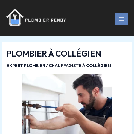
Aller
Navigation
MAI
au
des
MEN
contenu
articles
PLOMBIER À COLLÉGIEN
EXPERT PLOMBIER / CHAUFFAGISTE À COLLÉGIEN