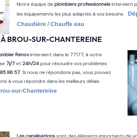
Notre équipe de
plombiers professionnels
intervient p
Dé
les équipements les plus adaptés à vos besoins.
Chaudière / Chauffe eau
 À BROU-SUR-CHANTEREINE
ombier Renov
intervient dans le 77177, à votre
ise
7j/7
et
24h/24
pour résoudre vos problèmes
 85 86 57
. Si nous ne répondons pas, vous pouvez
rons à vous répondre dans les meilleurs délais.
Brou-sur-Chantereine
Les canalisations
sont des éléments importants de v