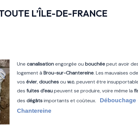
TOUTE L’ÎLE-DE-FRANCE
Une
canalisation
engorgée ou
bouchée
peut avoir de
logement à
Brou-sur-Chantereine
. Les mauvaises od
vos
évier
,
douches
ou
w.c.
peuvent être insupportables.
des
fuites d’eau
peuvent se produire, voire même la
f
Débouchage d
des
dégâts
importants et coûteux.
Chantereine