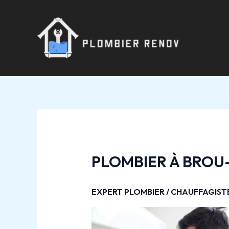
Aller
Navigation
au
des
contenu
articles
PLOMBIER À BROU
EXPERT PLOMBIER / CHAUFFAGIS