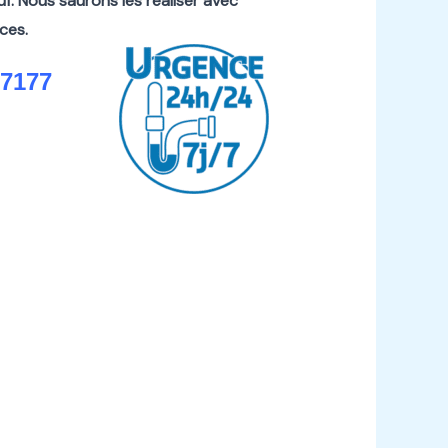
uf.
Nous saurons les réaliser avec
ces.
77177