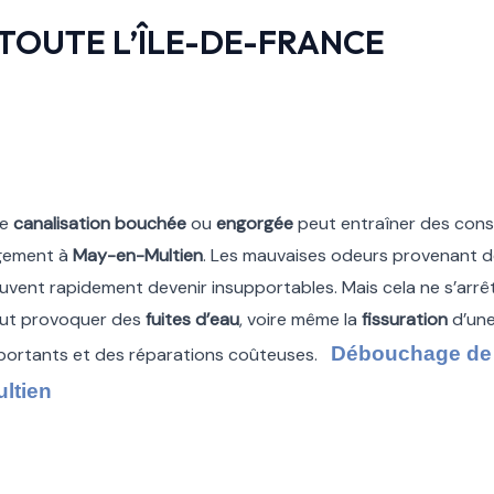
TOUTE L’ÎLE-DE-FRANCE
ne
canalisation bouchée
ou
engorgée
peut entraîner des con
gement à
May-en-Multien
. Les mauvaises odeurs provenant d
uvent rapidement devenir insupportables. Mais cela ne s’arrêt
ut provoquer des
fuites d’eau
, voire même la
fissuration
d’un
Débouchage de 
portants et des réparations coûteuses.
ltien