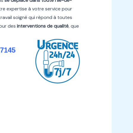
ls
se déplace dans toute l’Île-de-
re expertise à votre service pour
travail soigné qui répond à toutes
pour des
interventions de qualité
, que
77145