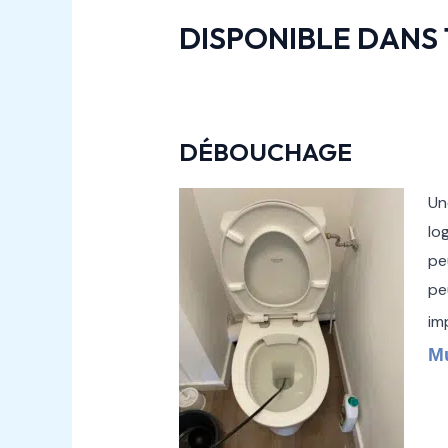
DISPONIBLE DANS 
DÉBOUCHAGE
U
lo
pe
pe
im
Mu