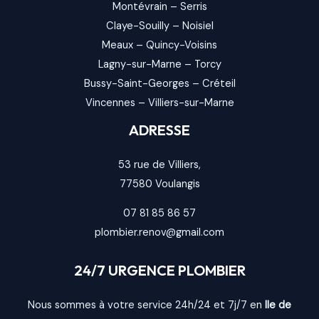
Montévrain
–
Serris
Claye-Souilly
–
Noisiel
Meaux
–
Quincy-Voisins
Lagny-sur-Marne
–
Torcy
Bussy-Saint-Georges
–
Créteil
Vincennes
–
Villiers-sur-Marne
ADRESSE
53 rue de Villiers,
77580
Voulangis
07 81 85 86 57
plombier.renov@gmail.com
24/7 URGENCE PLOMBIER
Nous sommes à votre service 24h/24 et 7j/7 en
Ile de