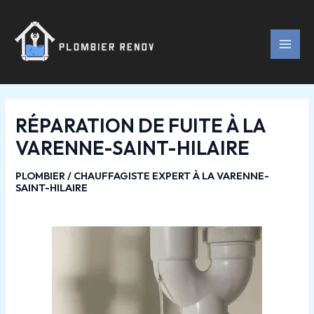
Aller
Navigation
MAI
au
des
MEN
contenu
articles
RÉPARATION DE FUITE À LA
VARENNE-SAINT-HILAIRE
PLOMBIER / CHAUFFAGISTE EXPERT À LA VARENNE-
SAINT-HILAIRE