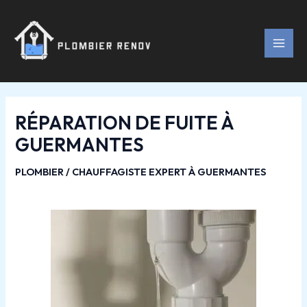
Aller
Navigation
MAI
au
des
MEN
contenu
articles
RÉPARATION DE FUITE À
GUERMANTES
PLOMBIER / CHAUFFAGISTE EXPERT À GUERMANTES