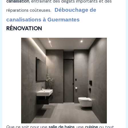
canalisation
, entraînant des dégâts importants et des
Débouchage de
réparations coûteuses.
canalisations à Guermantes
RÉNOVATION
Que ce soit pour une
salle de bains
, une
cuisine
ou tout