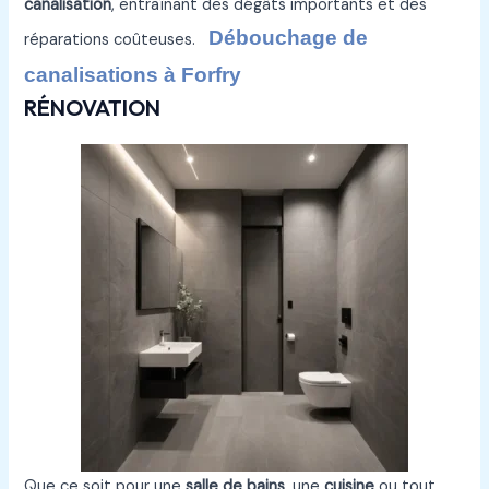
canalisation
, entraînant des dégâts importants et des
Débouchage de
réparations coûteuses.
canalisations à Forfry
RÉNOVATION
Que ce soit pour une
salle de bains
, une
cuisine
ou tout