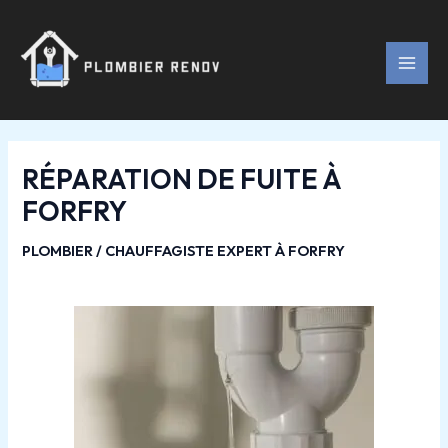
Aller
Navigation
MAI
au
des
MEN
contenu
articles
RÉPARATION DE FUITE À
FORFRY
PLOMBIER / CHAUFFAGISTE EXPERT À FORFRY