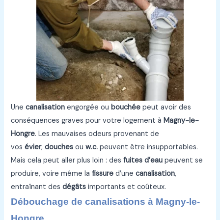
Une
canalisation
engorgée ou
bouchée
peut avoir des
conséquences graves pour votre logement à
Magny-le-
Hongre
. Les mauvaises odeurs provenant de
vos
évier
,
douches
ou
w.c.
peuvent être insupportables.
Mais cela peut aller plus loin : des
fuites d’eau
peuvent se
produire, voire même la
fissure
d’une
canalisation
,
entraînant des
dégâts
importants et coûteux.
Débouchage de canalisations à Magny-le-
Hongre