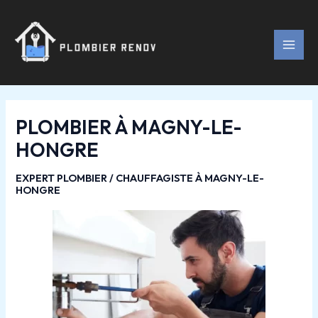
Aller
Navigation
MAI
au
des
MEN
contenu
articles
PLOMBIER À MAGNY-LE-
HONGRE
EXPERT PLOMBIER / CHAUFFAGISTE À MAGNY-LE-
HONGRE