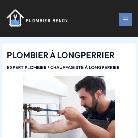
Aller
Navigation
MAI
au
des
MEN
contenu
articles
PLOMBIER À LONGPERRIER
EXPERT PLOMBIER / CHAUFFAGISTE À LONGPERRIER