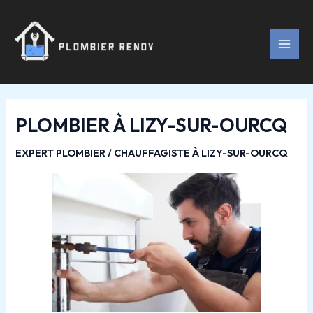
Aller
Navigation
MAI
au
des
MEN
contenu
articles
PLOMBIER À LIZY-SUR-OURCQ
EXPERT PLOMBIER / CHAUFFAGISTE À LIZY-SUR-OURCQ