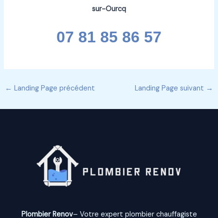
sur-Ourcq
07 81 85 86 57
←
Landing Page précédent
Landing Page suivant
→
Plombier Renov
– Votre expert plombier chauffagiste