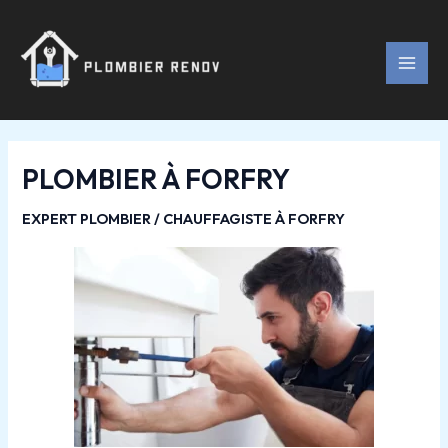
Aller
Navigation
MAI
au
des
MEN
contenu
articles
PLOMBIER À FORFRY
EXPERT PLOMBIER / CHAUFFAGISTE À FORFRY