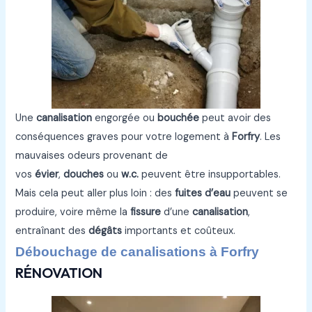
Une
canalisation
engorgée ou
bouchée
peut avoir des
conséquences graves pour votre logement à
Forfry
. Les
mauvaises odeurs provenant de
vos
évier
,
douches
ou
w.c.
peuvent être insupportables.
Mais cela peut aller plus loin : des
fuites d’eau
peuvent se
produire, voire même la
fissure
d’une
canalisation
,
entraînant des
dégâts
importants et coûteux.
Débouchage de canalisations à Forfry
RÉNOVATION