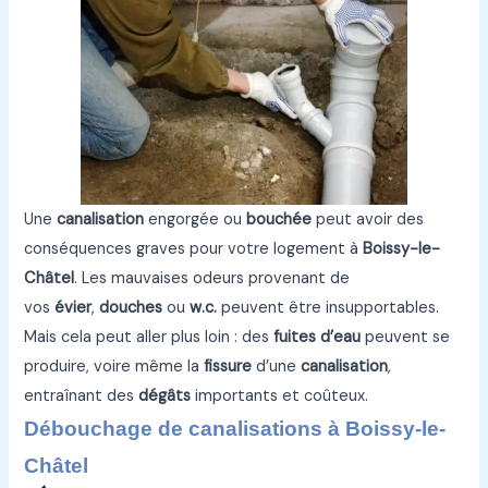
Une
canalisation
engorgée ou
bouchée
peut avoir des
conséquences graves pour votre logement à
Boissy-le-
Châtel
. Les mauvaises odeurs provenant de
vos
évier
,
douches
ou
w.c.
peuvent être insupportables.
Mais cela peut aller plus loin : des
fuites d’eau
peuvent se
produire, voire même la
fissure
d’une
canalisation
,
entraînant des
dégâts
importants et coûteux.
Débouchage de canalisations à Boissy-le-
Châtel