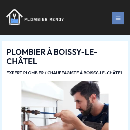
Aller
Navigation
MAI
au
des
MEN
contenu
articles
PLOMBIER À BOISSY-LE-
CHÂTEL
EXPERT PLOMBIER / CHAUFFAGISTE À BOISSY-LE-CHÂTEL